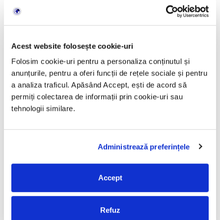
Tip produs: licență oem
Versiune: Windows 10 Pro
Activare: online prin Microsoft
Acest website folosește cookie-uri
Dispozitive: 1 PC
Folosim cookie-uri pentru a personaliza conținutul și
Valabilitate: permanentă
anunțurile, pentru a oferi funcții de rețele sociale și pentru
Arhitectură: 32 / 64 bit
a analiza traficul. Apăsând Accept, ești de acord să
Limbi disponibile: multilingv
permiți colectarea de informații prin cookie-uri sau
tehnologii similare.
Informații importante
Administrează preferințele
Licența este livrată în format digital și nu se trimite niciun produs
Accept
fizic.
Sistemul de operare Windows poate fi descărcat de pe site-ul
Refuz
oficial Microsoft.