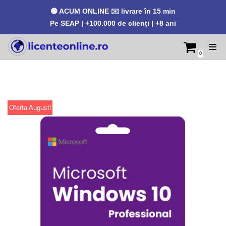
🟢 ACUM ONLINE ✉️ livrare în 15 min
Pe SEAP | +100.000 de clienți | +8 ani
0
Sari
la
conținut
Oferta August!