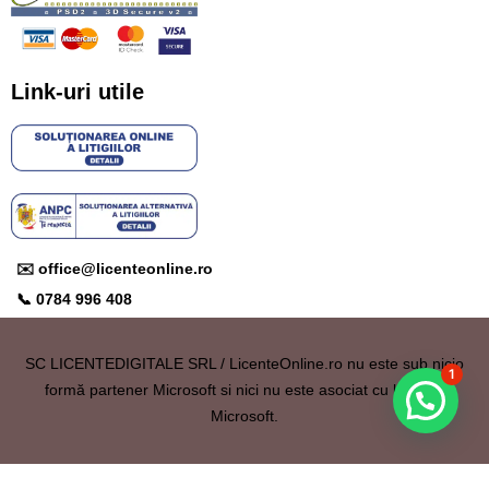
Link-uri utile
✉️ office@licenteonline.ro
📞 0784 996 408
SC
LICENTEDIGITALE SRL / LicenteOnline.ro
nu este sub nicio
1
formă partener Microsoft si nici nu este asociat cu brandul
Microsoft.
© 2018 – 2026
LicenteOnline.ro
/
office@licenteonline.ro