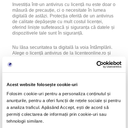
Investiția într-un antivirus cu licență nu este doar o
măsură de precauție, ci o necesitate în lumea
digitală de astăzi. Protecția oferită de un antivirus
de calitate depășește cu mult costul licenței,
oferind liniște sufletească și siguranța că datele și
dispozitivele tale sunt în siguranță.
Nu lăsa securitatea ta digitală la voia întâmplării.
Alege o licență antivirus de la licenteonline.ro și
bucură-te de protecție non-stop împotriva
amenințărilor cibernetice. Indiferent dacă ești un
utilizator individual sau reprezentantul unei
companii, vei găsi soluția perfectă pentru nevoile
tale de securitate. Investește astăzi într-un
Acest website folosește cookie-uri
antivirus cu licență și navighează în siguranță în
lumea digitală de mâine!
Folosim cookie-uri pentru a personaliza conținutul și
anunțurile, pentru a oferi funcții de rețele sociale și pentru
a analiza traficul. Apăsând Accept, ești de acord să
permiți colectarea de informații prin cookie-uri sau
tehnologii similare.
Recomandăm următoarele produse: