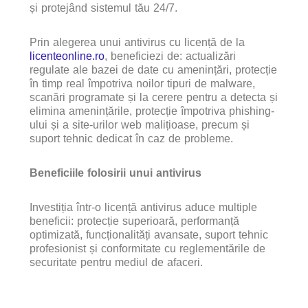
și protejând sistemul tău 24/7.
Prin alegerea unui antivirus cu licență de la
licenteonline.ro
, beneficiezi de: actualizări
regulate ale bazei de date cu amenințări, protecție
în timp real împotriva noilor tipuri de malware,
scanări programate și la cerere pentru a detecta și
elimina amenințările, protecție împotriva phishing-
ului și a site-urilor web malițioase, precum și
suport tehnic dedicat în caz de probleme.
Beneficiile folosirii unui antivirus
Investiția într-o licență antivirus aduce multiple
beneficii: protecție superioară, performanță
optimizată, funcționalități avansate, suport tehnic
profesionist și conformitate cu reglementările de
securitate pentru mediul de afaceri.