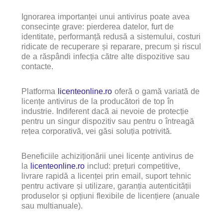
Ignorarea importanței unui antivirus poate avea
consecințe grave: pierderea datelor, furt de
identitate, performanță redusă a sistemului, costuri
ridicate de recuperare și reparare, precum și riscul
de a răspândi infecția către alte dispozitive sau
contacte.
Platforma
licenteonline.ro
oferă o gamă variată de
licențe antivirus de la producători de top în
industrie. Indiferent dacă ai nevoie de protecție
pentru un singur dispozitiv sau pentru o întreagă
rețea corporativă, vei găsi soluția potrivită.
Beneficiile achiziționării unei licențe antivirus de
la
licenteonline.ro
includ: prețuri competitive,
livrare rapidă a licenței prin email, suport tehnic
pentru activare și utilizare, garanția autenticității
produselor și opțiuni flexibile de licențiere (anuale
sau multianuale).