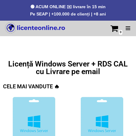
🟢 ACUM ONLINE ✉️ livrare în 15 min
Pe SEAP | +100.000 de clienți | +8 ani
0
Sari
la
conținut
Licență Windows Server + RDS CAL
cu Livrare pe email
CELE MAI VANDUTE 🔥