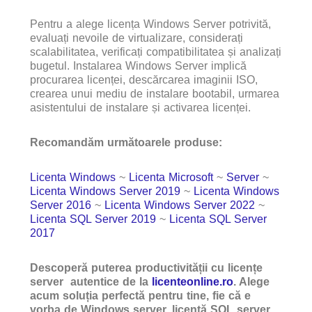
Pentru a alege licența Windows Server potrivită,
evaluați nevoile de virtualizare, considerați
scalabilitatea, verificați compatibilitatea și analizați
bugetul. Instalarea Windows Server implică
procurarea licenței, descărcarea imaginii ISO,
crearea unui mediu de instalare bootabil, urmarea
asistentului de instalare și activarea licenței.
Recomandăm următoarele produse:
Licenta Windows
~
Licenta Microsoft
~
Server
~
Licenta Windows Server 2019
~
Licenta Windows
Server 2016
~
Licenta Windows Server 2022
~
Licenta SQL Server 2019
~
Licenta SQL Server
2017
Descoperă puterea productivității cu licențe
server autentice de la
licenteonline.ro
. Alege
acum soluția perfectă pentru tine, fie că e
vorba de Windows server, licență SQL server