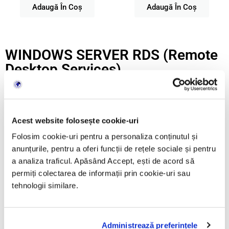
Adaugă În Coș
Adaugă În Coș
WINDOWS SERVER RDS (Remote
Desktop Services)
Acest website folosește cookie-uri
Folosim cookie-uri pentru a personaliza conținutul și
anunțurile, pentru a oferi funcții de rețele sociale și pentru
a analiza traficul. Apăsând Accept, ești de acord să
permiți colectarea de informații prin cookie-uri sau
tehnologii similare.
Licenta Windows Server
Licenta Windows Server
2025
Remote Desktop
2022
Remote Desktop
Services (RDS) (50
user
Services (RDS) (50
user
CAL)
CAL)
Administrează preferințele
299,00 lei
238,00 lei