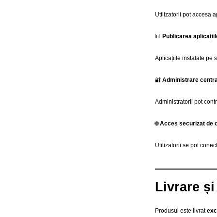
Utilizatorii pot accesa 
📊
Publicarea aplicați
Aplicațiile instalate pe s
🔐
Administrare centra
Administratorii pot contr
🌐
Acces securizat de 
Utilizatorii se pot con
Livrare și
Produsul este livrat
exc