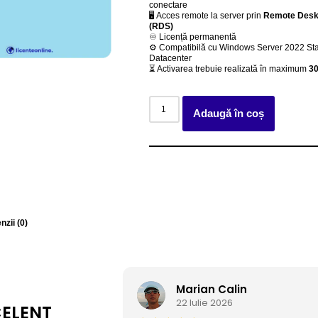
conectare
🖥 Acces remote la server prin
Remote Desk
(RDS)
♾️ Licență permanentă
⚙️ Compatibilă cu Windows Server 2022 Sta
Datacenter
⏳ Activarea trebuie realizată în maximum
30
Adaugă în coș
zii (0)
Marian Calin
22 Iulie 2026
ELENT