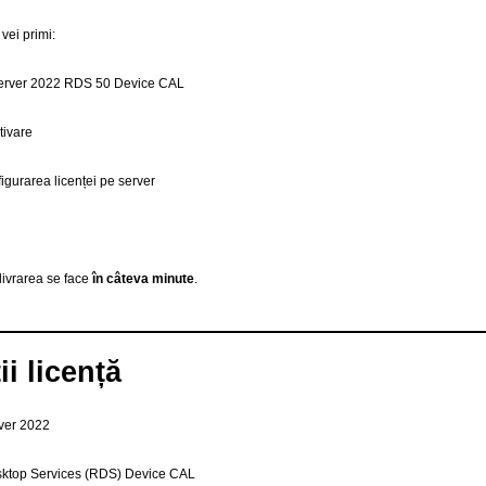
vei primi:
Server 2022 RDS 50 Device CAL
tivare
figurarea licenței pe server
 livrarea se face
în câteva minute
.
ii licență
ver 2022
sktop Services (RDS) Device CAL