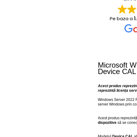
Pe baza a
1
Microsoft W
Device CAL
Acest produs reprezint
reprezintă licența serv
Windows Server 2022 Rem
server Windows prin co
Acest produs reprezint
dispozitive
să se conec
Modelul
Device CAL
at