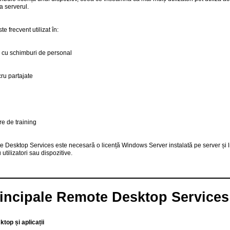
a serverul.
te frecvent utilizat în:
i cu schimburi de personal
cru partajate
re de training
e Desktop Services este necesară o licență Windows Server instalată pe server și 
tilizatori sau dispozitive.
rincipale Remote Desktop Services
top și aplicații