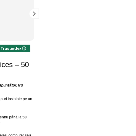
Am primit ce am comandat și totul a
M
funcționat perfect! Mulțumesc!
: Trustindex
ices – 50
spunzător. Nu
puri instalate pe un
pentru până la
50
.
același computer sau