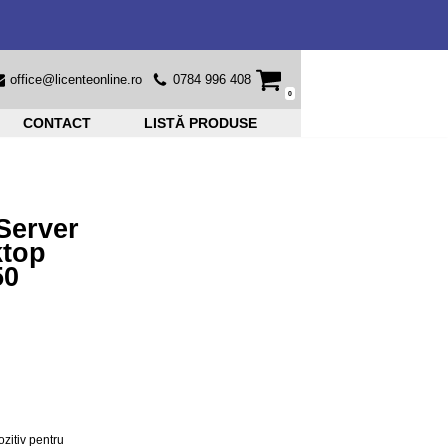
office@licenteonline.ro
0784 996 408
0
CONTACT
LISTĂ PRODUSE
Server
ktop
50
ozitiv pentru