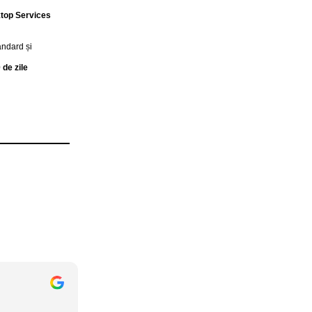
top Services
ndard și
 de zile
Costel Vramulet
20 Iulie 2026