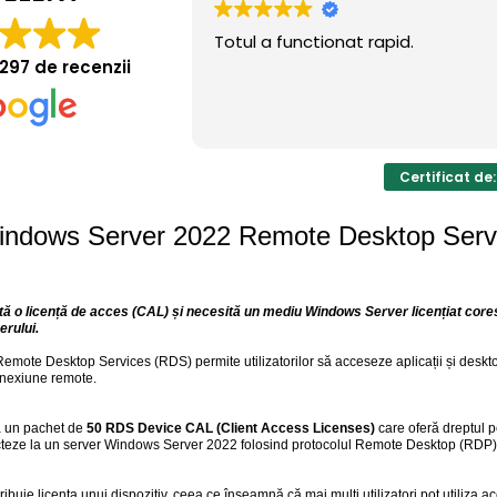
Totul a functionat rapid.
.297 de recenzii
Certificat de
indows Server 2022 Remote Desktop Serv
ă o licență de acces (CAL) și necesită un mediu Windows Server licențiat core
erului.
ote Desktop Services (RDS) permite utilizatorilor să acceseze aplicații și deskto
nexiune remote.
ă un pachet de
50 RDS Device CAL (Client Access Licenses)
care oferă dreptul 
teze la un server Windows Server 2022 folosind protocolul Remote Desktop (RDP)
ribuie licența unui dispozitiv, ceea ce înseamnă că mai mulți utilizatori pot utiliza 