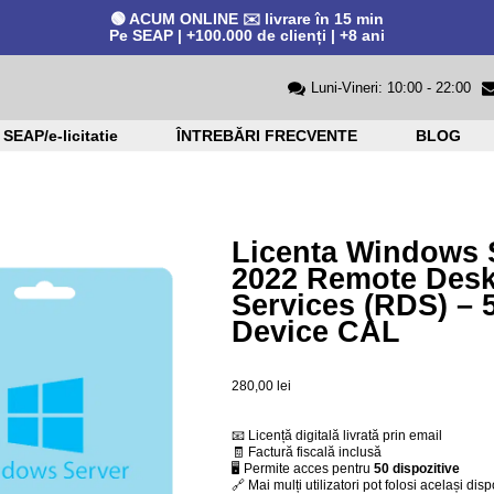
🟢 ACUM ONLINE ✉️ livrare în 15 min
Pe SEAP | +100.000 de clienți | +8 ani
Luni-Vineri: 10:00 - 22:00
SEAP/e-licitatie
ÎNTREBĂRI FRECVENTE
BLOG
Licenta Windows 
2022 Remote Des
Services (RDS) – 
Device CAL
280,00
lei
📧 Licență digitală livrată prin email
🧾 Factură fiscală inclusă
🖥 Permite acces pentru
50 dispozitive
🔗 Mai mulți utilizatori pot folosi același disp