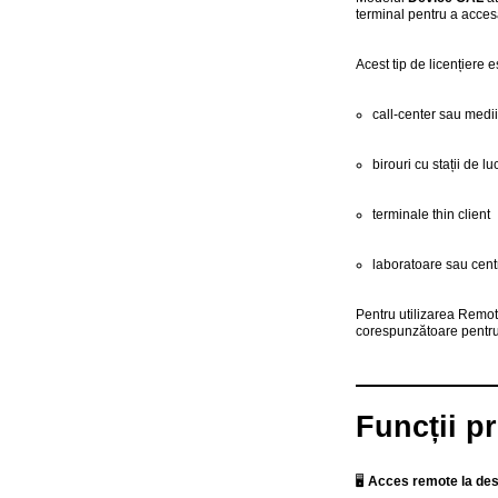
terminal pentru a acces
Acest tip de licențiere es
call-center sau medi
birouri cu stații de lu
terminale thin client
laboratoare sau cent
Pentru utilizarea Remot
corespunzătoare pentru u
Funcții p
🖥
Acces remote la desk