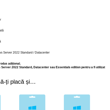
v
ală
ă
ws Server 2022 Standard / Datacenter
odus adițional.
erver 2022 Standard, Datacenter sau Essentials edition pentru a fi utilizat
ă-ți placă și…