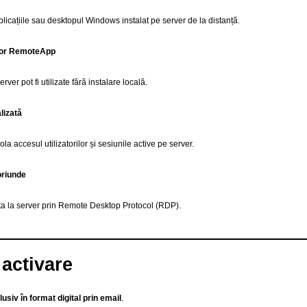
aplicațiile sau desktopul Windows instalat pe server de la distanță.
ilor RemoteApp
erver pot fi utilizate fără instalare locală.
lizată
ola accesul utilizatorilor și sesiunile active pe server.
oriunde
ecta la server prin Remote Desktop Protocol (RDP).
 activare
lusiv în format digital prin email
.