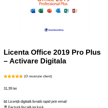
Licenta Office 2019 Pro Plus
– Activare Digitala
(O recenzie client)
Evaluat la
5.00
din 5
31,99
lei
pe baza
unei
singure
evaluări
📧 Licență digitală livrată rapid prin email
🧾 Factură fiscală inclusă