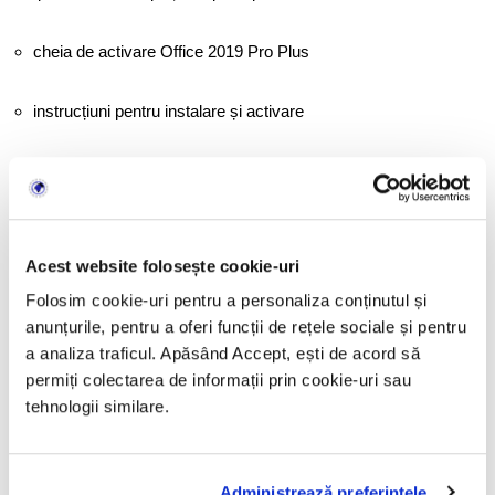
cheia de activare Office 2019 Pro Plus
instrucțiuni pentru instalare și activare
link pentru descărcarea programului
factura fiscală
Acest website folosește cookie-uri
În majoritatea cazurilor livrarea este realizată
în câteva minute
.
Folosim cookie-uri pentru a personaliza conținutul și
anunțurile, pentru a oferi funcții de rețele sociale și pentru
a analiza traficul. Apăsând Accept, ești de acord să
permiți colectarea de informații prin cookie-uri sau
Specificații licență
tehnologii similare.
Versiune: Microsoft Office 2019 Professional Plus
Administrează preferințele