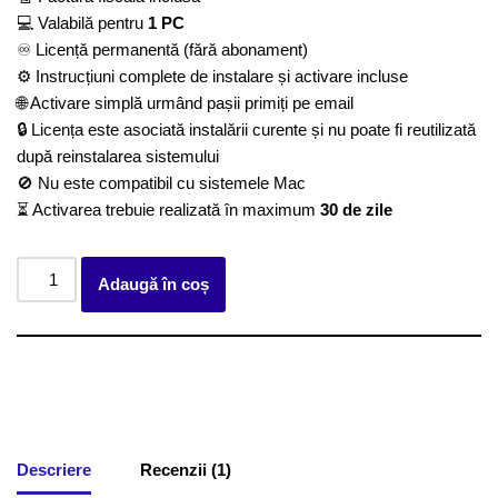
💻 Valabilă pentru
1 PC
♾️ Licență permanentă (fără abonament)
⚙️ Instrucțiuni complete de instalare și activare incluse
🌐 Activare simplă urmând pașii primiți pe email
🔒 Licența este asociată instalării curente și nu poate fi reutilizată
după reinstalarea sistemului
🚫 Nu este compatibil cu sistemele Mac
⏳ Activarea trebuie realizată în maximum
30 de zile
Adaugă în coș
Descriere
Recenzii (1)