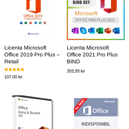
Licenta Microsoft
Licenta Microsoft
Office 2019 Pro Plus –
Office 2021 Pro Plus
Retail
BIND
359,99
lei
Evaluat la
107,00
lei
5.00
din 5
INDISPONIBIL