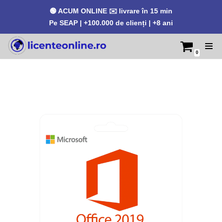
🟢 ACUM ONLINE ✉️ livrare în 15 min
Pe SEAP | +100.000 de clienți | +8 ani
0
Sari
la
conținut