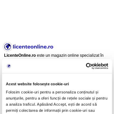
LicenteOnline.ro
este un magazin online specializat în
licențe software digitale. Activăm pe piață din 2018.
Produsele sunt livrate exclusiv în format digital prin email.
LicenteOnline.ro este operat de LICENTEDIGITALE SRL
Acest website folosește cookie-uri
CUI: 43282860
Folosim cookie-uri pentru a personaliza conținutul și
Nr. Reg. Com.: J05/2034/2020
anunțurile, pentru a oferi funcții de rețele sociale și pentru
Adresă: Beiuș, Jud. Bihor, România
a analiza traficul. Apăsând Accept, ești de acord să
permiți colectarea de informații prin cookie-uri sau