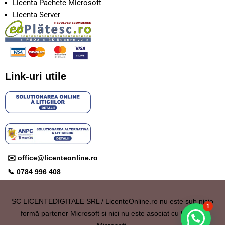
Licenta Pachete Microsoft
Licenta Server
Link-uri utile
✉️ office@licenteonline.ro
📞 0784 996 408
SC
LICENTEDIGITALE SRL / LicenteOnline.ro
nu este sub nicio
1
formă partener Microsoft si nici nu este asociat cu brandul