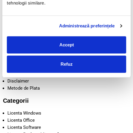
tehnologii similare.
Informații
TERMENI SI CONDITII
CONFIDENTIALITATE
Administrează preferințele
POLITICA DE RETUR
POLITICA COOKIE
Accept
LIVRARE
CONTACT
DESPRE NOI
Refuz
SEAP/SICAP
Intrebari frecvente
Disclaimer
Metode de Plata
Categorii
Licenta Windows
Licenta Office
Licenta Software