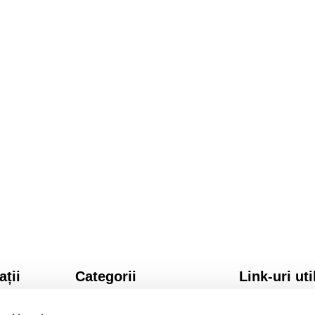
ații
Categorii
Link-uri uti
SI CONDITII
Licenta Windows
NTIALITATE
Licenta Office