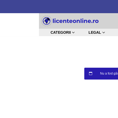
Sari
la
CATEGORII
LEGAL
conținut
Nu a fost găs