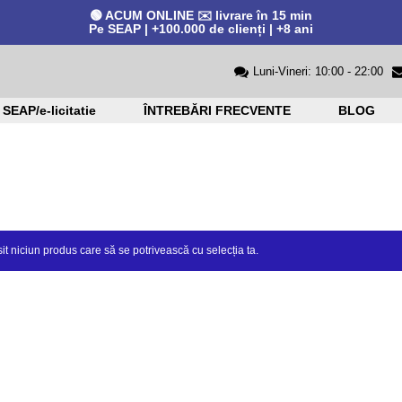
🟢 ACUM ONLINE ✉️ livrare în 15 min
Pe SEAP | +100.000 de clienți | +8 ani
Luni-Vineri: 10:00 - 22:00
SEAP/e-licitatie
ÎNTREBĂRI FRECVENTE
BLOG
it niciun produs care să se potrivească cu selecția ta.