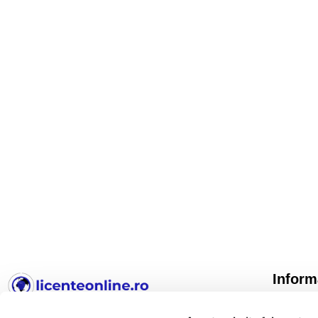
Inform
TERMENI 
LicenteOnline.ro
este un magazin online specializat în
CONFIDE
licențe software digitale. Activăm pe piață din 2018.