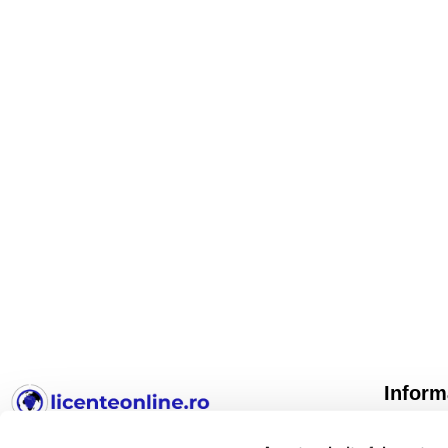
Inform
TERMENI 
LicenteOnline.ro
este un magazin online specializat în
CONFIDE
licențe software digitale. Activăm pe piață din 2018.