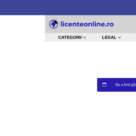
Sari
la
CATEGORII
LEGAL
conținut
Nu a fost găs