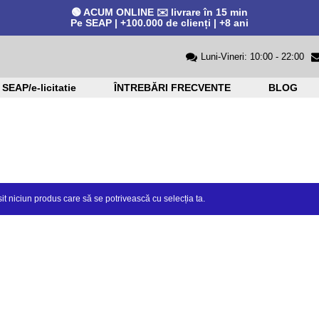
🟢 ACUM ONLINE ✉️ livrare în 15 min
Pe SEAP | +100.000 de clienți | +8 ani
Luni-Vineri: 10:00 - 22:00
SEAP/e-licitatie
ÎNTREBĂRI FRECVENTE
BLOG
it niciun produs care să se potrivească cu selecția ta.