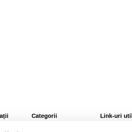
ații
Categorii
Link-uri uti
SI CONDITII
Licenta Windows
NTIALITATE
Licenta Office