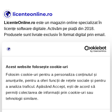
LicenteOnline.ro
este un magazin online specializat în
licențe software digitale. Activăm pe piață din 2018.
Produsele sunt livrate exclusiv în format digital prin email.
LicenteOnline.ro este operat de LICENTEDIGITALE SRL
CUI: 43282860
Nr. Reg. Com.: J05/2034/2020
Adresă: Beiuș, Jud. Bihor, România
Acest website folosește cookie-uri
Folosim cookie-uri pentru a personaliza conținutul și
anunțurile, pentru a oferi funcții de rețele sociale și pentru
Informații
a analiza traficul. Apăsând Accept, ești de acord să
permiți colectarea de informații prin cookie-uri sau
TERMENI SI CONDITII
tehnologii similare.
CONFIDENTIALITATE
POLITICA DE RETUR