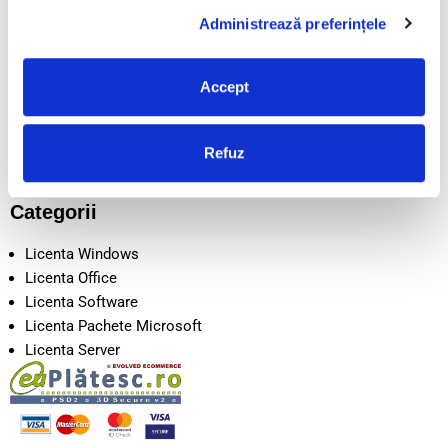
POLITICA COOKIE
Administrează preferințele
LIVRARE
CONTACT
DESPRE NOI
Accept
SEAP/SICAP
Intrebari frecvente
Disclaimer
Refuz
Metode de Plata
Categorii
Licenta Windows
Licenta Office
Licenta Software
Licenta Pachete Microsoft
Licenta Server