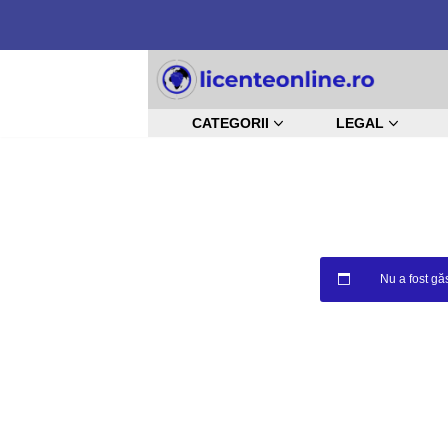
Sari
la
CATEGORII
LEGAL
conținut
Nu a fost găs