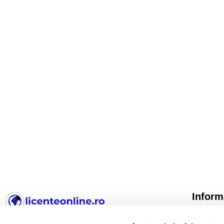
Inform
TERMENI 
LicenteOnline.ro
este un magazin online specializat în
CONFIDE
licențe software digitale. Activăm pe piață din 2018.