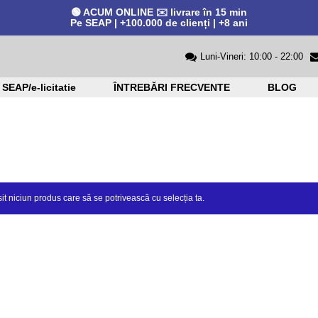
🟢 ACUM ONLINE ✉️ livrare în 15 min
Pe SEAP | +100.000 de clienți | +8 ani
Luni-Vineri: 10:00 - 22:00
SEAP/e-licitatie
ÎNTREBĂRI FRECVENTE
BLOG
it niciun produs care să se potrivească cu selecția ta.