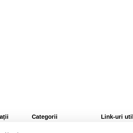
ații
Categorii
Link-uri uti
SI CONDITII
Licenta Windows
NTIALITATE
Licenta Office