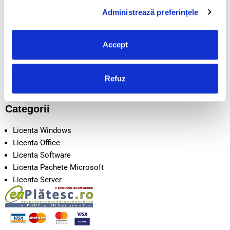
POLITICA COOKIE
Administrează preferințele
LIVRARE
CONTACT
DESPRE NOI
Accept
SEAP/SICAP
Intrebari frecvente
Disclaimer
Refuz
Metode de Plata
Categorii
Licenta Windows
Licenta Office
Licenta Software
Licenta Pachete Microsoft
Licenta Server