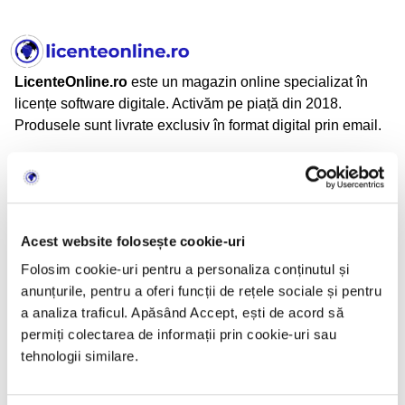
LicenteOnline.ro
este un magazin online specializat în
licențe software digitale. Activăm pe piață din 2018.
Produsele sunt livrate exclusiv în format digital prin email.
LicenteOnline.ro este operat de LICENTEDIGITALE SRL
CUI: 43282860
Nr. Reg. Com.: J05/2034/2020
Adresă: Beiuș, Jud. Bihor, România
Acest website folosește cookie-uri
Folosim cookie-uri pentru a personaliza conținutul și
anunțurile, pentru a oferi funcții de rețele sociale și pentru
Informații
a analiza traficul. Apăsând Accept, ești de acord să
permiți colectarea de informații prin cookie-uri sau
TERMENI SI CONDITII
tehnologii similare.
CONFIDENTIALITATE
POLITICA DE RETUR