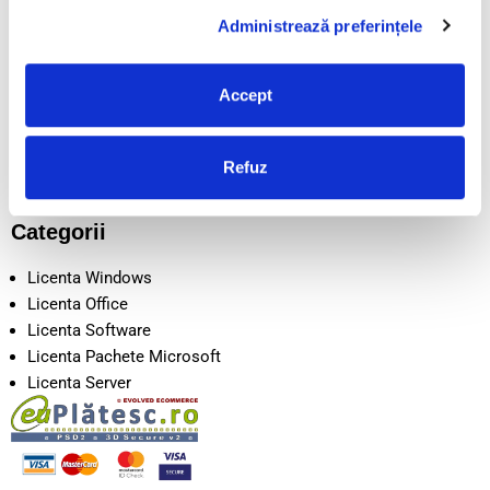
POLITICA COOKIE
Administrează preferințele
LIVRARE
CONTACT
DESPRE NOI
Accept
SEAP/SICAP
Intrebari frecvente
Disclaimer
Refuz
Metode de Plata
Categorii
Licenta Windows
Licenta Office
Licenta Software
Licenta Pachete Microsoft
Licenta Server