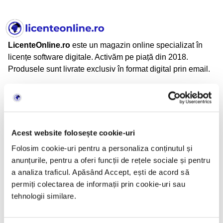
LicenteOnline.ro
este un magazin online specializat în
licențe software digitale. Activăm pe piață din 2018.
Produsele sunt livrate exclusiv în format digital prin email.
LicenteOnline.ro este operat de LICENTEDIGITALE SRL
CUI: 43282860
Nr. Reg. Com.: J05/2034/2020
Adresă: Beiuș, Jud. Bihor, România
Acest website folosește cookie-uri
Folosim cookie-uri pentru a personaliza conținutul și
anunțurile, pentru a oferi funcții de rețele sociale și pentru
Informații
a analiza traficul. Apăsând Accept, ești de acord să
permiți colectarea de informații prin cookie-uri sau
TERMENI SI CONDITII
tehnologii similare.
CONFIDENTIALITATE
POLITICA DE RETUR