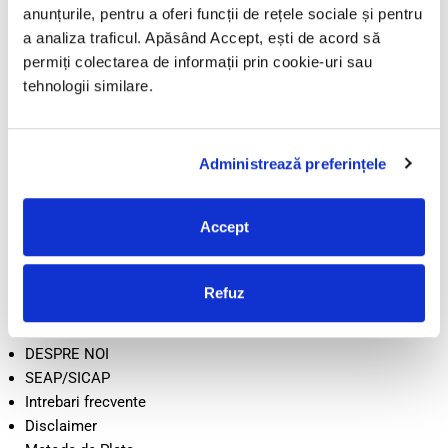
anunțurile, pentru a oferi funcții de rețele sociale și pentru
LicenteOnline.ro este operat de LICENTEDIGITALE SRL
a analiza traficul. Apăsând Accept, ești de acord să
CUI: 43282860
permiți colectarea de informații prin cookie-uri sau
Nr. Reg. Com.: J05/2034/2020
tehnologii similare.
Adresă: Beiuș, Jud. Bihor, România
Administrează preferințele
Informații
TERMENI SI CONDITII
Accept
CONFIDENTIALITATE
POLITICA DE RETUR
POLITICA COOKIE
Refuz
LIVRARE
CONTACT
DESPRE NOI
SEAP/SICAP
Intrebari frecvente
Disclaimer