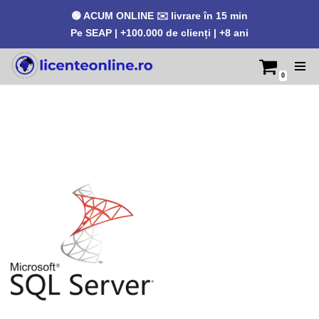
🟢 ACUM ONLINE ✉️ livrare în 15 min
Pe SEAP | +100.000 de clienți | +8 ani
0
Sari
la
conținut