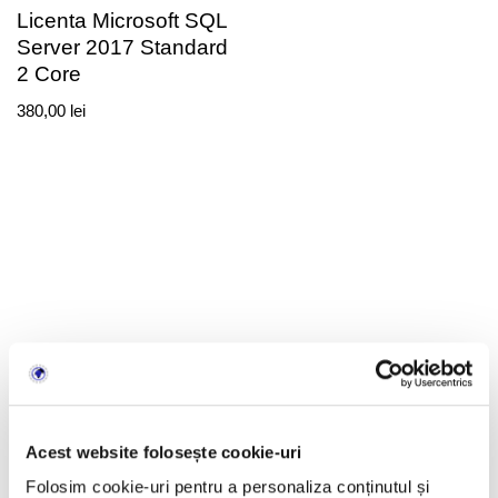
Licenta Microsoft SQL
Server 2017 Standard
2 Core
380,00
lei
LicenteOnline.ro
este un magazin online specializat în
licențe software digitale. Activăm pe piață din 2018.
Acest website folosește cookie-uri
Produsele sunt livrate exclusiv în format digital prin email.
Folosim cookie-uri pentru a personaliza conținutul și