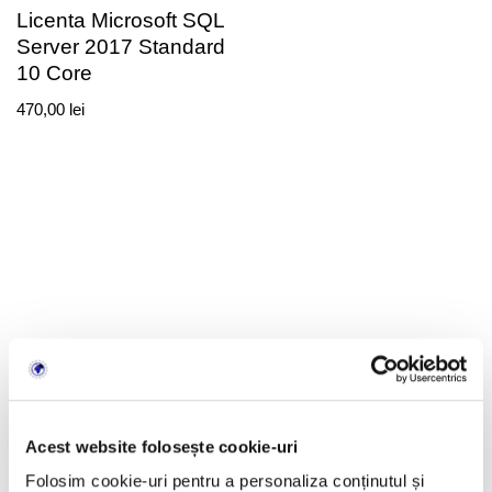
Licenta Microsoft SQL
Server 2017 Standard
10 Core
470,00
lei
LicenteOnline.ro
este un magazin online specializat în
licențe software digitale. Activăm pe piață din 2018.
Acest website folosește cookie-uri
Produsele sunt livrate exclusiv în format digital prin email.
Folosim cookie-uri pentru a personaliza conținutul și