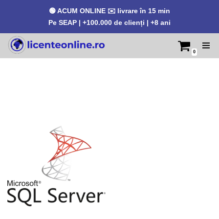
🟢 ACUM ONLINE ✉️ livrare în 15 min
Pe SEAP | +100.000 de clienți | +8 ani
0
Sari
la
conținut