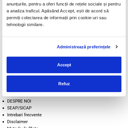
anunțurile, pentru a oferi funcții de rețele sociale și pentru
LicenteOnline.ro este operat de LICENTEDIGITALE SRL
a analiza traficul. Apăsând Accept, ești de acord să
CUI: 43282860
permiți colectarea de informații prin cookie-uri sau
Nr. Reg. Com.: J05/2034/2020
tehnologii similare.
Adresă: Beiuș, Jud. Bihor, România
Administrează preferințele
Informații
TERMENI SI CONDITII
Accept
CONFIDENTIALITATE
POLITICA DE RETUR
POLITICA COOKIE
Refuz
LIVRARE
CONTACT
DESPRE NOI
SEAP/SICAP
Intrebari frecvente
Disclaimer