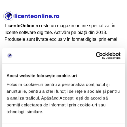
LicenteOnline.ro
este un magazin online specializat în
licențe software digitale. Activăm pe piață din 2018.
Produsele sunt livrate exclusiv în format digital prin email.
LicenteOnline.ro este operat de LICENTEDIGITALE SRL
CUI: 43282860
Nr. Reg. Com.: J05/2034/2020
Adresă: Beiuș, Jud. Bihor, România
Acest website folosește cookie-uri
Folosim cookie-uri pentru a personaliza conținutul și
anunțurile, pentru a oferi funcții de rețele sociale și pentru
Informații
a analiza traficul. Apăsând Accept, ești de acord să
permiți colectarea de informații prin cookie-uri sau
TERMENI SI CONDITII
tehnologii similare.
CONFIDENTIALITATE
POLITICA DE RETUR