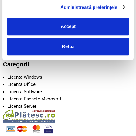
POLITICA COOKIE
Administrează preferințele
LIVRARE
CONTACT
DESPRE NOI
Accept
SEAP/SICAP
Intrebari frecvente
Disclaimer
Refuz
Metode de Plata
Categorii
Licenta Windows
Licenta Office
Licenta Software
Licenta Pachete Microsoft
Licenta Server