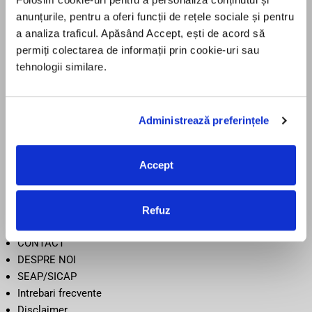
anunțurile, pentru a oferi funcții de rețele sociale și pentru
LicenteOnline.ro este operat de LICENTEDIGITALE SRL
a analiza traficul. Apăsând Accept, ești de acord să
CUI: 43282860
permiți colectarea de informații prin cookie-uri sau
Nr. Reg. Com.: J05/2034/2020
tehnologii similare.
Adresă: Beiuș, Jud. Bihor, România
Administrează preferințele
Informații
TERMENI SI CONDITII
Accept
CONFIDENTIALITATE
POLITICA DE RETUR
POLITICA COOKIE
Refuz
LIVRARE
CONTACT
DESPRE NOI
SEAP/SICAP
Intrebari frecvente
Disclaimer