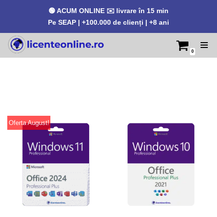
🟢 ACUM ONLINE ✉️ livrare în 15 min
Pe SEAP | +100.000 de clienți | +8 ani
0
Sari
la
conținut
Oferta August!