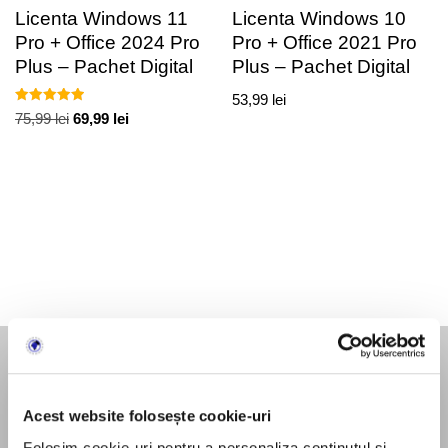
Licenta Windows 11
Licenta Windows 10
Pro + Office 2024 Pro
Pro + Office 2021 Pro
Plus – Pachet Digital
Plus – Pachet Digital
53,99
lei
Evaluat la
75,99
lei
69,99
lei
5.00
din 5
LicenteOnline.ro
este un magazin online specializat în
licențe software digitale. Activăm pe piață din 2018.
Acest website folosește cookie-uri
Produsele sunt livrate exclusiv în format digital prin email.
Folosim cookie-uri pentru a personaliza conținutul și