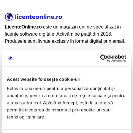
LicenteOnline.ro
este un magazin online specializat în
licențe software digitale. Activăm pe piață din 2018.
Produsele sunt livrate exclusiv în format digital prin email.
LicenteOnline.ro este operat de LICENTEDIGITALE SRL
CUI: 43282860
Nr. Reg. Com.: J05/2034/2020
Adresă: Beiuș, Jud. Bihor, România
Acest website folosește cookie-uri
Folosim cookie-uri pentru a personaliza conținutul și
anunțurile, pentru a oferi funcții de rețele sociale și pentru
Informații
a analiza traficul. Apăsând Accept, ești de acord să
permiți colectarea de informații prin cookie-uri sau
TERMENI SI CONDITII
tehnologii similare.
CONFIDENTIALITATE
POLITICA DE RETUR