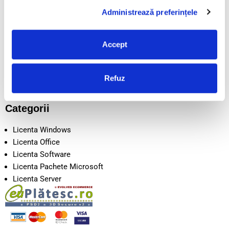
POLITICA COOKIE
Administrează preferințele
LIVRARE
CONTACT
DESPRE NOI
Accept
SEAP/SICAP
Intrebari frecvente
Disclaimer
Refuz
Metode de Plata
Categorii
Licenta Windows
Licenta Office
Licenta Software
Licenta Pachete Microsoft
Licenta Server