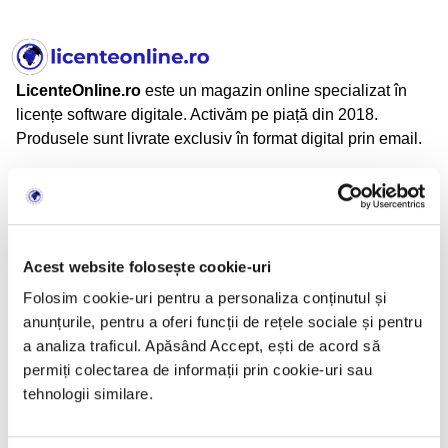
LicenteOnline.ro
este un magazin online specializat în
licențe software digitale. Activăm pe piață din 2018.
Produsele sunt livrate exclusiv în format digital prin email.
LicenteOnline.ro este operat de LICENTEDIGITALE SRL
CUI: 43282860
Nr. Reg. Com.: J05/2034/2020
Adresă: Beiuș, Jud. Bihor, România
Acest website folosește cookie-uri
Folosim cookie-uri pentru a personaliza conținutul și
anunțurile, pentru a oferi funcții de rețele sociale și pentru
Informații
a analiza traficul. Apăsând Accept, ești de acord să
permiți colectarea de informații prin cookie-uri sau
TERMENI SI CONDITII
tehnologii similare.
CONFIDENTIALITATE
POLITICA DE RETUR