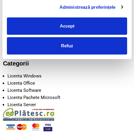
POLITICA COOKIE
Administrează preferințele
LIVRARE
CONTACT
DESPRE NOI
Accept
SEAP/SICAP
Intrebari frecvente
Disclaimer
Refuz
Metode de Plata
Categorii
Licenta Windows
Licenta Office
Licenta Software
Licenta Pachete Microsoft
Licenta Server