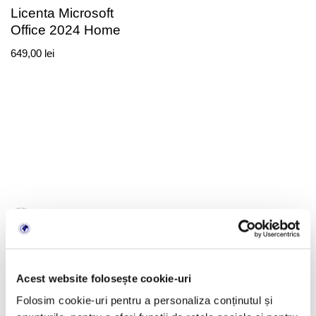
Licenta Microsoft
Office 2024 Home
649,00
lei
LicenteOnline.ro
este un magazin online specializat în
licențe software digitale. Activăm pe piață din 2018.
Acest website folosește cookie-uri
Produsele sunt livrate exclusiv în format digital prin email.
Folosim cookie-uri pentru a personaliza conținutul și
LicenteOnline.ro este operat de LICENTEDIGITALE SRL