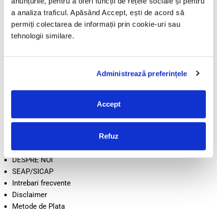
anunțurile, pentru a oferi funcții de rețele sociale și pentru
CUI: 43282860
a analiza traficul. Apăsând Accept, ești de acord să
Nr. Reg. Com.: J05/2034/2020
permiți colectarea de informații prin cookie-uri sau
Adresă: Beiuș, Jud. Bihor, România
tehnologii similare.
Informații
Administrează preferințele
TERMENI SI CONDITII
CONFIDENTIALITATE
Accept
POLITICA DE RETUR
POLITICA COOKIE
Refuz
LIVRARE
CONTACT
DESPRE NOI
SEAP/SICAP
Intrebari frecvente
Disclaimer
Metode de Plata