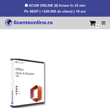
🟢 ACUM ONLINE ✉️ livrare în 15 min
Pe SEAP | +100.000 de clienți | +8 ani
0
Sari
la
conținut