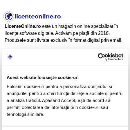
LicenteOnline.ro
este un magazin online specializat în
licențe software digitale. Activăm pe piață din 2018.
Produsele sunt livrate exclusiv în format digital prin email.
LicenteOnline.ro este operat de LICENTEDIGITALE SRL
CUI: 43282860
Nr. Reg. Com.: J05/2034/2020
Adresă: Beiuș, Jud. Bihor, România
Acest website folosește cookie-uri
Folosim cookie-uri pentru a personaliza conținutul și
anunțurile, pentru a oferi funcții de rețele sociale și pentru
Informații
a analiza traficul. Apăsând Accept, ești de acord să
permiți colectarea de informații prin cookie-uri sau
TERMENI SI CONDITII
tehnologii similare.
CONFIDENTIALITATE
POLITICA DE RETUR