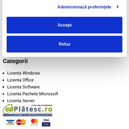
POLITICA COOKIE
Administrează preferințele
LIVRARE
CONTACT
DESPRE NOI
Accept
SEAP/SICAP
Intrebari frecvente
Disclaimer
Refuz
Metode de Plata
Categorii
Licenta Windows
Licenta Office
Licenta Software
Licenta Pachete Microsoft
Licenta Server