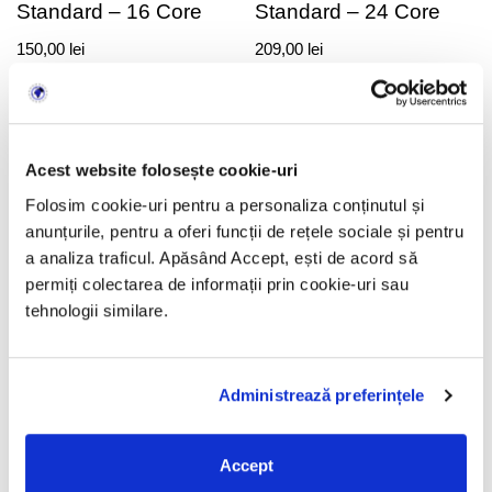
Standard – 16 Core
Standard – 24 Core
150,00
lei
209,00
lei
Acest website folosește cookie-uri
Folosim cookie-uri pentru a personaliza conținutul și
anunțurile, pentru a oferi funcții de rețele sociale și pentru
a analiza traficul. Apăsând Accept, ești de acord să
permiți colectarea de informații prin cookie-uri sau
tehnologii similare.
LicenteOnline.ro
este un magazin online specializat în
licențe software digitale. Activăm pe piață din 2018.
Administrează preferințele
Produsele sunt livrate exclusiv în format digital prin email.
LicenteOnline.ro este operat de LICENTEDIGITALE SRL
Accept
CUI: 43282860