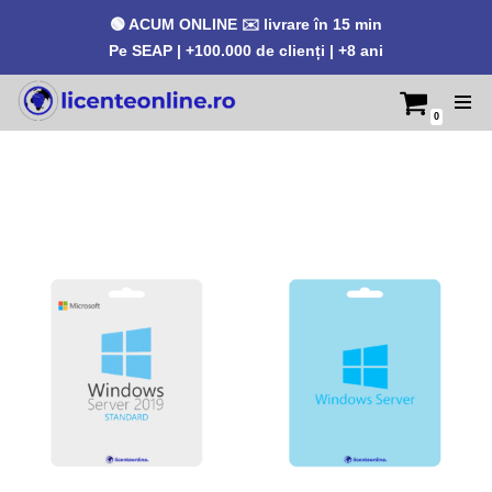
🟢 ACUM ONLINE ✉️ livrare în 15 min
Pe SEAP | +100.000 de clienți | +8 ani
0
Sari
la
conținut