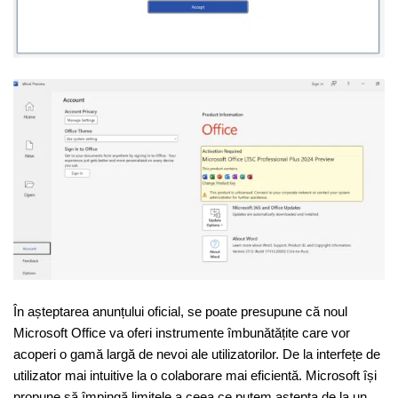
În așteptarea anunțului oficial, se poate presupune că noul
Microsoft Office va oferi instrumente îmbunătățite care vor
acoperi o gamă largă de nevoi ale utilizatorilor. De la interfețe de
utilizator mai intuitive la o colaborare mai eficientă. Microsoft își
propune să împingă limitele a ceea ce putem aștepta de la un