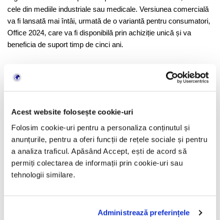
cele din mediile industriale sau medicale. Versiunea comercială
va fi lansată mai întâi, urmată de o variantă pentru consumatori,
Office 2024, care va fi disponibilă prin achiziție unică și va
beneficia de suport timp de cinci ani.
Noul Office va fi compatibil cu macOS, Windows 10 și Windows
11, disponibil în versiuni de 32 și 64 de biți. Office LTSC 2024 va
fi livrat fără Microsoft Publisher și Microsoft Teams, dar acesta
din urmă poate fi descărcat separat.
Acest website folosește cookie-uri
Folosim cookie-uri pentru a personaliza conținutul și
Cu toate acestea, Microsoft a reiterat angajamentul pentru
anunțurile, pentru a oferi funcții de rețele sociale și pentru
versiuni fără abonament ale Office-ului în viitor, subliniind
a analiza traficul. Apăsând Accept, ești de acord să
necesitatea de a răspunde nevoilor specifice ale anumitor clienți.
permiți colectarea de informații prin cookie-uri sau
tehnologii similare.
Administrează preferințele