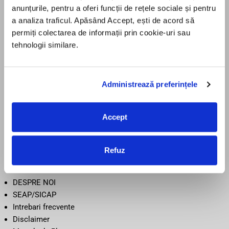
anunțurile, pentru a oferi funcții de rețele sociale și pentru
LicenteOnline.ro este operat de LICENTEDIGITALE SRL
a analiza traficul. Apăsând Accept, ești de acord să
CUI: 43282860
permiți colectarea de informații prin cookie-uri sau
Nr. Reg. Com.: J05/2034/2020
tehnologii similare.
Adresă: Beiuș, Jud. Bihor, România
Administrează preferințele
Informații
TERMENI SI CONDITII
Accept
CONFIDENTIALITATE
POLITICA DE RETUR
POLITICA COOKIE
Refuz
LIVRARE
CONTACT
DESPRE NOI
SEAP/SICAP
Intrebari frecvente
Disclaimer