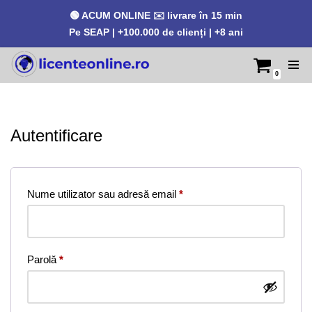
🟢 ACUM ONLINE ✉️ livrare în 15 min
Pe SEAP | +100.000 de clienți | +8 ani
0
Sari
la
conținut
Autentificare
Nume utilizator sau adresă email
*
Parolă
*