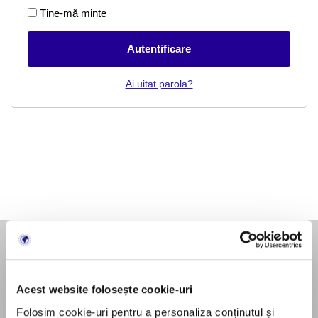
Ține-mă minte
Autentificare
Ai uitat parola?
LicenteOnline.ro
este un magazin online specializat în
licențe software digitale. Activăm pe piață din 2018.
Acest website folosește cookie-uri
Produsele sunt livrate exclusiv în format digital prin email.
Folosim cookie-uri pentru a personaliza conținutul și